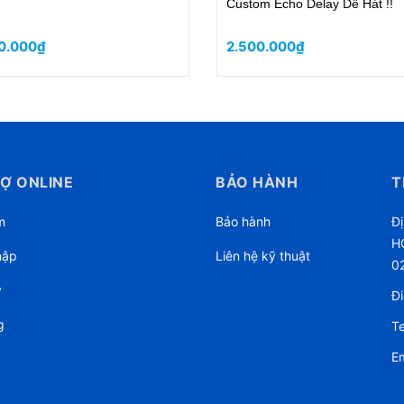
Custom Echo Delay Dễ Hát !!
0.000₫
2.500.000₫
Ợ ONLINE
BẢO HÀNH
T
m
Bảo hành
Đị
HC
hập
Liên hệ kỹ thuật
0
ý
Đi
g
Te
Em