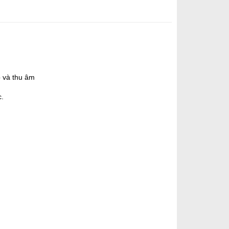
p và thu âm
c.