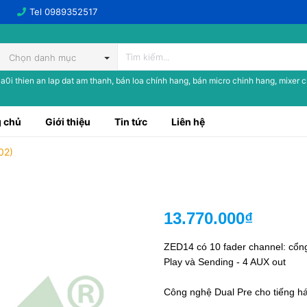
Tel
0989352517
Chọn danh mục
a0i thien an lap dat am thanh, bán loa chính hang, bán micro chinh hang, mixer 
 chủ
Giới thiệu
Tin tức
Liên hệ
02)
13.770.000₫
ZED14 có 10 fader channel: cổng 
Play và Sending - 4 AUX out
Công nghệ Dual Pre cho tiếng h