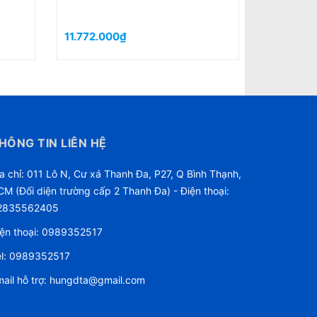
11.772.000₫
54.362.
HÔNG TIN LIÊN HỆ
a chỉ: 011 Lô N, Cư xá Thanh Đa, P27, Q Bình Thạnh,
M (Đối diện trường cấp 2 Thanh Đa) - Điện thoại:
2835562405
ện thoại:
0989352517
l:
0989352517
ail hỗ trợ:
hungdta@gmail.com