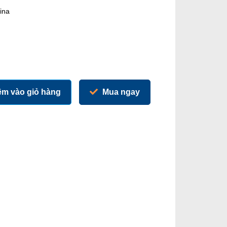
ina
m vào giỏ hàng
Mua ngay