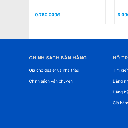
9.780.000₫
5.99
CHÍNH SÁCH BÁN HÀNG
HỖ TR
Giá cho dealer và nhà thầu
Tìm kiế
Chính sách vận chuyển
Đăng n
Đăng k
Giỏ hàn