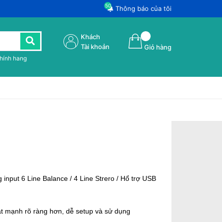
50
Thông báo của tôi
Khách
Tài khoản
Giỏ hàng
chính hang
input 6 Line Balance / 4 Line Strero / Hổ trợ USB
át mạnh rõ ràng hơn, dễ setup và sử dụng