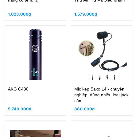
hãng có tem...!)
Thu Âm Từ Xa Siêu Mạnh
1.023.000₫
1.579.000₫
AKG C430
Mic kẹp Saxo L4 - chuyên
nghiệp, dùng nhiều loại jack
cắm
5.740.000₫
860.000₫