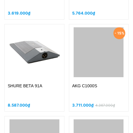
3.619.000₫
5.764.000₫
- 15%
SHURE BETA 91A
AKG C1000S
8.587.000₫
3.711.000₫
4.367.000₫