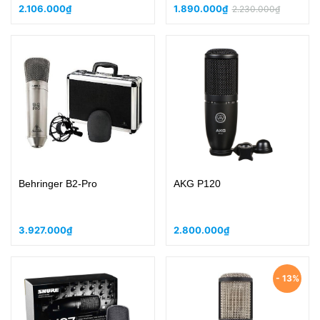
nhạc cụ chất lượng cao cấ
2.106.000₫
1.890.000₫
2.230.000₫
Behringer B2-Pro
AKG P120
3.927.000₫
2.800.000₫
- 13%