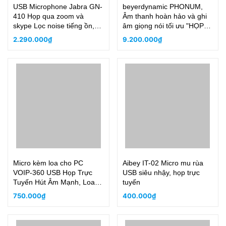
USB Microphone Jabra GN-
beyerdynamic PHONUM,
410 Họp qua zoom và
Âm thanh hoàn hảo và ghi
skype Lọc noise tiếng ồn,
âm giọng nói tối ưu "HỌP
tạo tiếng nói rõ
TRỰC TUYẾN"
2.290.000₫
9.200.000₫
Micro kèm loa cho PC
Aibey IT-02 Micro mu rùa
VOIP-360 USB Họp Trực
USB siêu nhậy, họp trực
Tuyến Hút Âm Mạnh, Loa
tuyến
Phát To 6-7 người
750.000₫
400.000₫