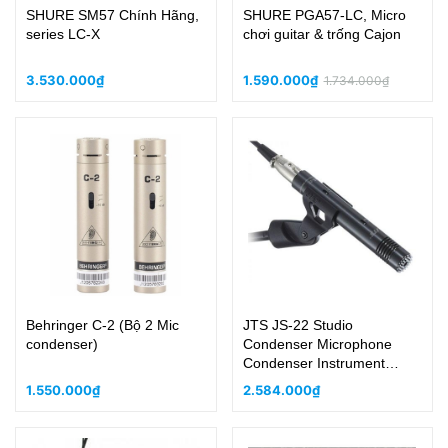
SHURE SM57 Chính Hãng,
SHURE PGA57-LC, Micro
series LC-X
chơi guitar & trống Cajon
3.530.000₫
1.590.000₫
1.734.000₫
Behringer C-2 (Bộ 2 Mic
JTS JS-22 Studio
condenser)
Condenser Microphone
Condenser Instrument
Microphone Cardioid
1.550.000₫
2.584.000₫
Acoustic, Violon, guitar bass
Dây Đàn Piano Stereo pick-
up