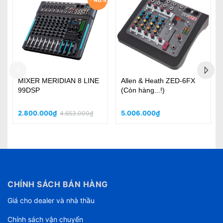
MIXER MERIDIAN 8 LINE
Allen & Heath ZED-6FX
Be
99DSP
(Còn hàng...!)
2.800.000₫
5.006.000₫
5
4.653.000₫
CHÍNH SÁCH BÁN HÀNG
Giá cho dealer và nhà thầu
Chính sách vận chuyển