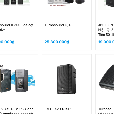
sound IP300 Loa cột
Turbosound iQ15
JBL EON7
tive
Hiệu Quả
Tiệc 50-1
90.000₫
25.300.000₫
19.900.
 VRX615DSP - Công
EV ELX200-15P
Turboso
2 Amply cho bass và
(Monitor)