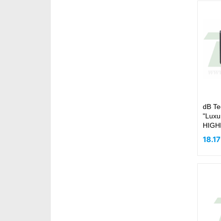
dB Te
"Luxu
HIGH
18.1