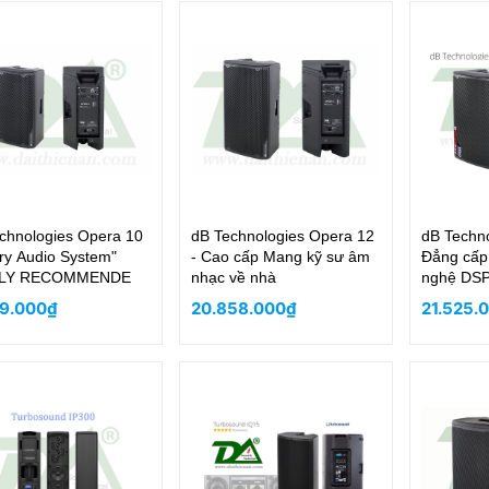
chnologies Opera 10
dB Technologies Opera 12
dB Techn
ry Audio System"
- Cao cấp Mang kỹ sư âm
Đẳng cấp
LY RECOMMENDE
nhạc về nhà
nghệ DSP
giới
79.000₫
20.858.000₫
21.525.