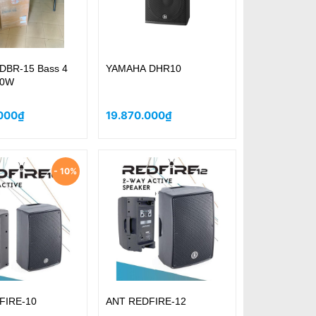
DBR-15 Bass 4
YAMAHA DHR10
00W
000₫
19.870.000₫
- 10%
FIRE-10
ANT REDFIRE-12