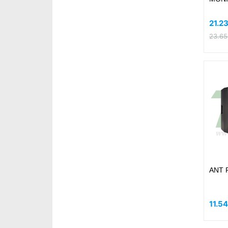
21.2
23.65
ANT R
11.5