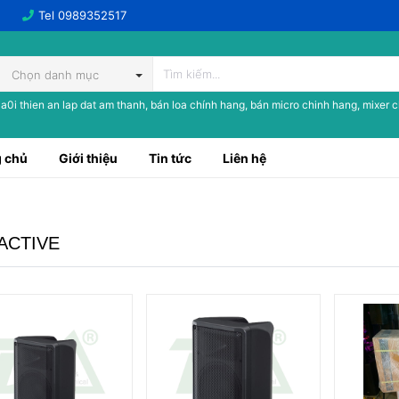
Tel
0989352517
Chọn danh mục
a0i thien an lap dat am thanh, bán loa chính hang, bán micro chinh hang, mixer 
 chủ
Giới thiệu
Tin tức
Liên hệ
ACTIVE