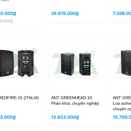
30.000₫
26.819.000₫
7.398.
0.000₫
EDFIRE-15 (ITALIA)
ANT GREENHEAD-10
ANT GRE
Phân khúc chuyên nghiệp
Loa activ
chuyên n
43.000₫
13.853.000₫
15.709.