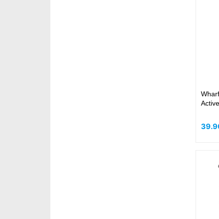
Whar
Activ
39.9