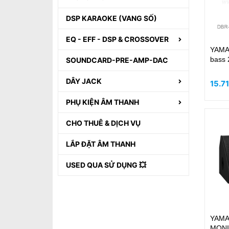
DSP KARAOKE (VANG SỐ)
EQ - EFF - DSP & CROSSOVER
YAMA
bass
SOUNDCARD-PRE-AMP-DAC
DÂY JACK
15.7
PHỤ KIỆN ÂM THANH
CHO THUÊ & DỊCH VỤ
LẮP ĐẶT ÂM THANH
USED QUA SỬ DỤNG 💥
YAMA
MON