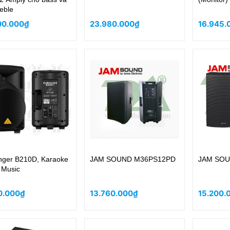
reble
00.000₫
23.980.000₫
16.945.
nger B210D, Karaoke
JAM SOUND M36PS12PD
JAM SOU
e Music
0.000₫
13.760.000₫
15.200.