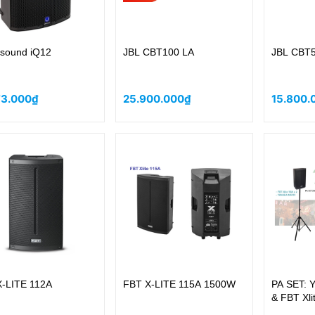
sound iQ12
JBL CBT100 LA
JBL CBT
73.000₫
25.900.000₫
15.800.
-LITE 112A
FBT X-LITE 115A 1500W
PA SET:
& FBT Xli