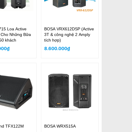
15 Loa Active
BOSA VRX612DSP (Active
 Cho Những Bữa
3T & công nghệ 2 Amply
50 khách
tích hợp)
000₫
8.600.000₫
und TFX122M
BOSA WRX515A