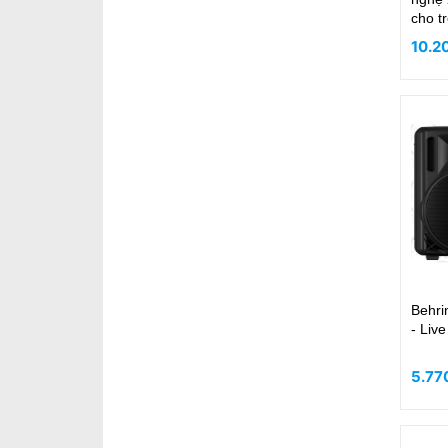
cho t
10.2
Behri
- Liv
5.77