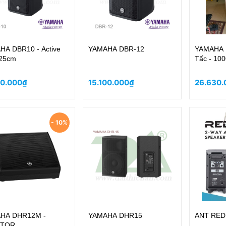
HA DBR10 - Active
YAMAHA DBR-12
YAMAHA 
 25cm
Tấc - 10
10.000₫
15.100.000₫
26.630.
- 10%
HA DHR12M -
YAMAHA DHR15
ANT RED
ITOR