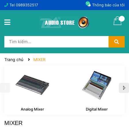
50
Tel
0989352517
Thông báo của tôi
Trang chủ
MIXER
Analog Mixer
Digital Mixer
MIXER