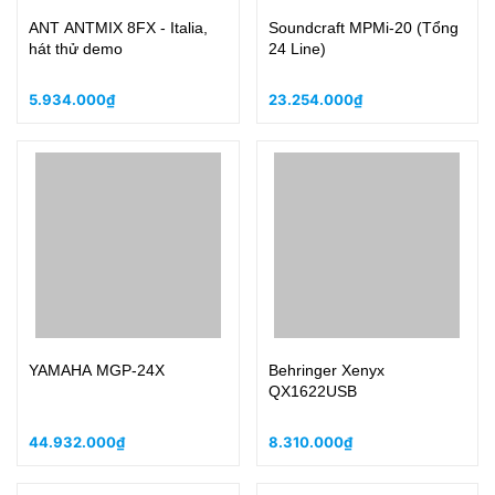
ANT ANTMIX 8FX - Italia,
Soundcraft MPMi-20 (Tổng
hát thử demo
24 Line)
5.934.000₫
23.254.000₫
YAMAHA MGP-24X
Behringer Xenyx
QX1622USB
44.932.000₫
8.310.000₫