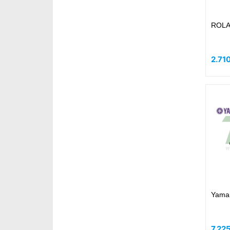
ROLA
2.71
Yama
7.22