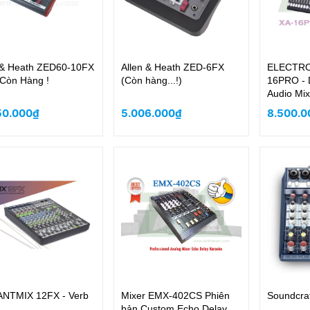
 & Heath ZED60-10FX
Allen & Heath ZED-6FX
ELECTRO
Còn Hàng !
(Còn hàng...!)
16PRO - D
Audio Mi
50.000₫
5.006.000₫
8.500.0
ANTMIX 12FX - Verb
Mixer EMX-402CS Phiên
Soundcra
bản Custom Echo Delay