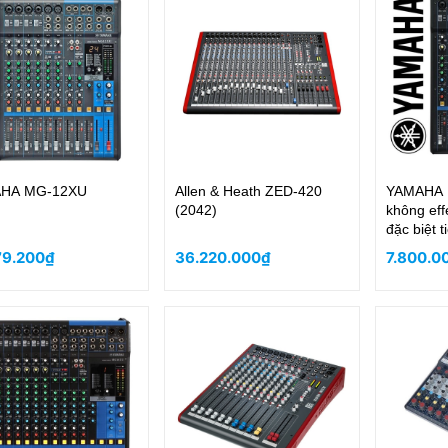
HA MG-12XU
Allen & Heath ZED-420
YAMAHA 
(2042)
không eff
đặc biệt t
79.200₫
36.220.000₫
7.800.0