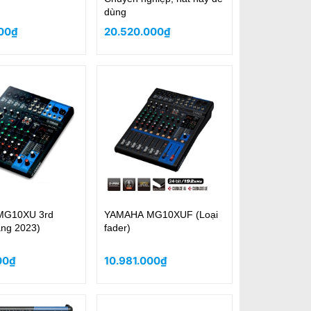
dùng
00₫
20.520.000₫
MG10XU 3rd
YAMAHA MG10XUF (Loại
ãng 2023)
fader)
00₫
10.981.000₫