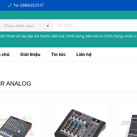
Tel
0989352517
Chọn danh mục
a0i thien an lap dat am thanh, bán loa chính hang, bán micro chinh hang, mixer 
 chủ
Giới thiệu
Tin tức
Liên hệ
ER ANALOG