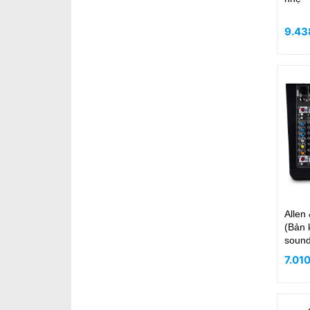
9.43
Allen
(Bản 
sound
7.01