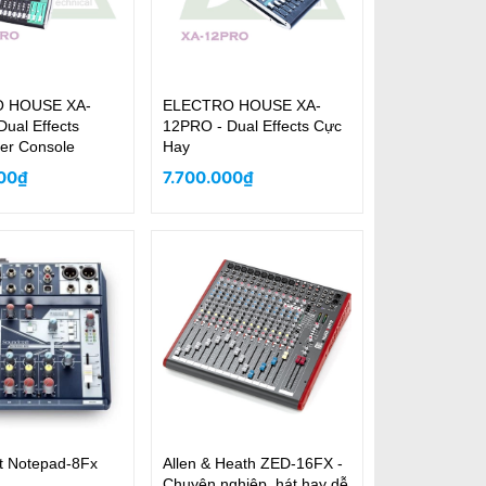
 HOUSE XA-
ELECTRO HOUSE XA-
ual Effects
12PRO - Dual Effects Cực
xer Console
Hay
00₫
7.700.000₫
t Notepad-8Fx
Allen & Heath ZED-16FX -
Chuyên nghiệp, hát hay dễ