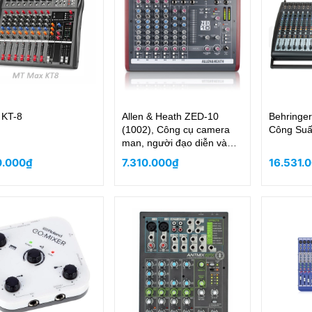
 KT-8
Allen & Heath ZED-10
Behringer
(1002), Công cụ camera
Công Suất
man, người đạo diễn và
các hoạt động trực tuyến
0.000₫
7.310.000₫
16.531.
cao cấp