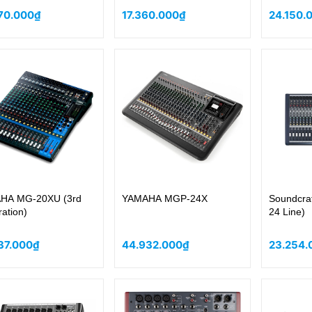
70.000₫
17.360.000₫
24.150.
HA MG-20XU (3rd
YAMAHA MGP-24X
Soundcra
ation)
24 Line)
37.000₫
44.932.000₫
23.254.