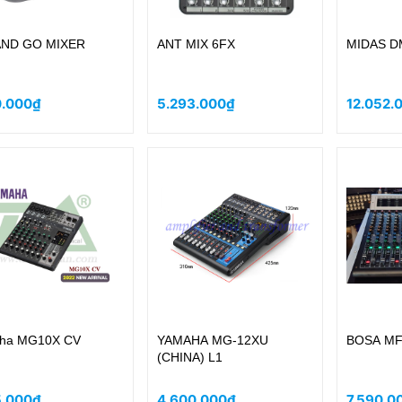
ND GO MIXER
ANT MIX 6FX
MIDAS D
0.000₫
5.293.000₫
12.052.
ha MG10X CV
YAMAHA MG-12XU
BOSA MF
(CHINA) L1
5.000₫
4.600.000₫
7.590.0