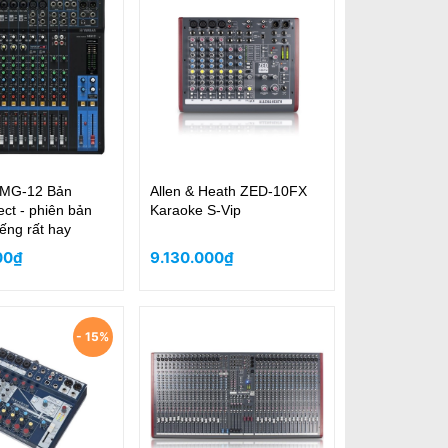
MG-12 Bản
Allen & Heath ZED-10FX
ect - phiên bản
Karaoke S-Vip
iếng rất hay
00₫
9.130.000₫
- 15%