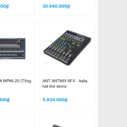
000₫
20.940.000₫
ft MPMi-20 (Tổng
ANT ANTMIX 8FX - Italia,
hát thử demo
000₫
5.934.000₫