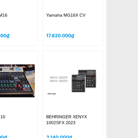
M16
Yamaha MG16X CV
000₫
17.820.000₫
10
BEHRINGER XENYX
1002SFX 2023
00₫
3.140.000₫