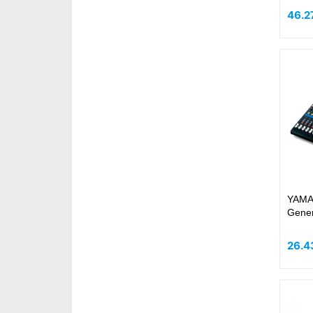
46.2
YAMA
Gener
26.4