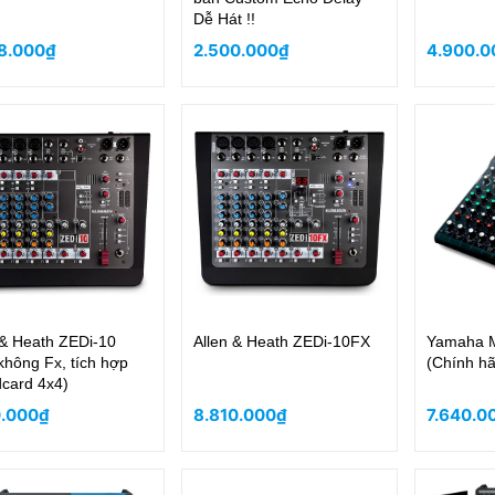
Dễ Hát !!
8.000₫
2.500.000₫
4.900.0
 & Heath ZEDi-10
Allen & Heath ZEDi-10FX
Yamaha 
không Fx, tích hợp
(Chính h
card 4x4)
0.000₫
8.810.000₫
7.640.0