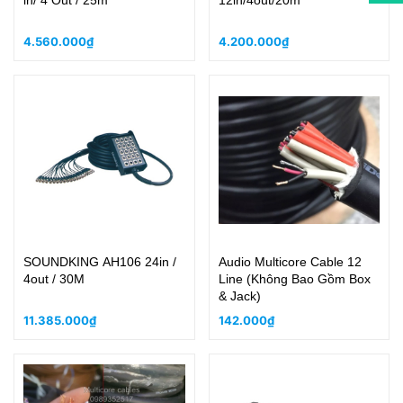
in/ 4 Out / 25m
12in/4out/20m
4.560.000₫
4.200.000₫
SOUNDKING AH106 24in /
Audio Multicore Cable 12
4out / 30M
Line (Không Bao Gồm Box
& Jack)
11.385.000₫
142.000₫