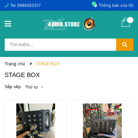
50
Tel
0989352517
Thông báo của tôi
Trang chủ
STAGE BOX
STAGE BOX
Sắp xếp:
Thứ tự