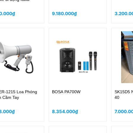
0.000₫
9.180.000₫
3.200.0
ER-1215 Loa Phóng
BOSA PA700W
SK15D5 N
h Cầm Tay
40
3.000₫
8.354.000₫
7.000.0