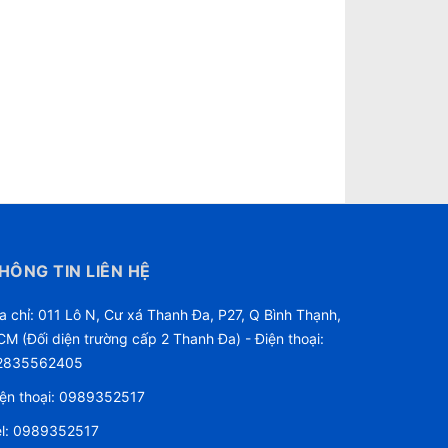
HÔNG TIN LIÊN HỆ
a chỉ: 011 Lô N, Cư xá Thanh Đa, P27, Q Bình Thạnh,
M (Đối diện trường cấp 2 Thanh Đa) - Điện thoại:
2835562405
ện thoại:
0989352517
l:
0989352517