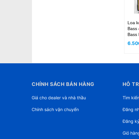
Loa 
Bass 
Bass
6.50
CHÍNH SÁCH BÁN HÀNG
HỖ TR
Giá cho dealer và nhà thầu
Tìm kiế
Chính sách vận chuyển
Đăng n
Đăng k
Giỏ hàn