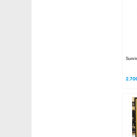
Sunri
2.70