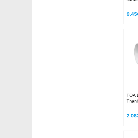
9.45
TOA 
Than
2.08