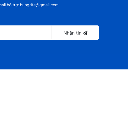
ail hỗ trợ:
hungdta@gmail.com
Nhận tin