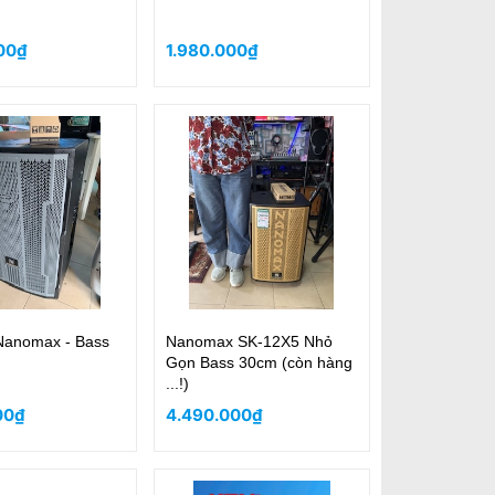
00₫
1.980.000₫
anomax - Bass
Nanomax SK-12X5 Nhỏ
Gọn Bass 30cm (còn hàng
...!)
00₫
4.490.000₫