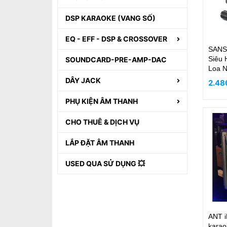
DSP KARAOKE (VANG SỐ)
EQ - EFF - DSP & CROSSOVER
SANS
Siêu 
SOUNDCARD-PRE-AMP-DAC
Loa N
DÂY JACK
2.48
PHỤ KIỆN ÂM THANH
CHO THUÊ & DỊCH VỤ
LẮP ĐẶT ÂM THANH
USED QUA SỬ DỤNG 💥
ANT i
karao