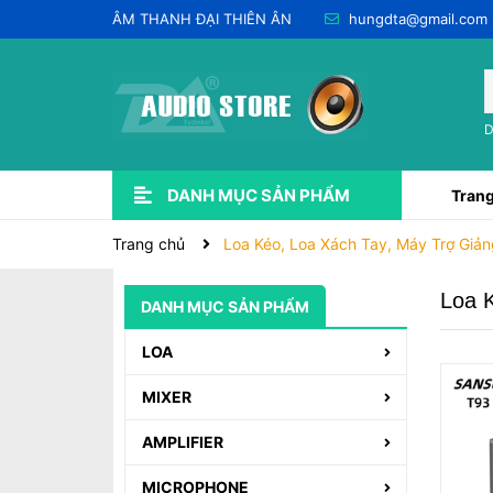
ÂM THANH ĐẠI THIÊN ÂN
hungdta@gmail.com
D
DANH MỤC SẢN PHẨM
Trang
Xem thêm
USED QUA SỬ DỤNG 💥
LẮP ĐẶT ÂM THANH
CHO THUÊ & DỊCH VỤ
PHỤ KIỆN ÂM THANH
DÂY JACK
SOUNDCARD-PRE-AMP-DAC
EQ - EFF - DSP & CROSSOVER
DSP KARAOKE (VANG SỐ)
Trang chủ
Loa Kéo, Loa Xách Tay, Máy Trợ Giản
Loa K
DANH MỤC SẢN PHẨM
LOA
MIXER
AMPLIFIER
MICROPHONE