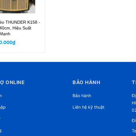
kéo THUNDER K158 -
40cm, Hiệu Suất
 Mạnh
0.000₫
Ợ ONLINE
BẢO HÀNH
T
m
Bảo hành
Đị
HC
hập
Liên hệ kỹ thuật
0
ý
Đi
g
Te