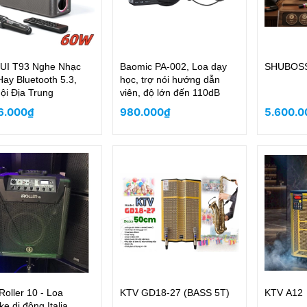
UI T93 Nghe Nhạc
Baomic PA-002, Loa dạy
SHUBOSS
Hay Bluetooth 5.3,
học, trợ nói hướng dẫn
ội Địa Trung
viên, độ lớn đến 110dB
6.000₫
980.000₫
5.600.0
Roller 10 - Loa
KTV GD18-27 (BASS 5T)
KTV A12
ke di động Italia