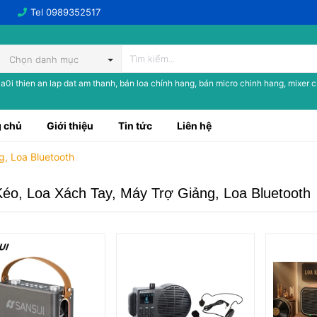
Tel
0989352517
Chọn danh mục
a0i thien an lap dat am thanh, bán loa chính hang, bán micro chinh hang, mixer 
 chủ
Giới thiệu
Tin tức
Liên hệ
g, Loa Bluetooth
éo, Loa Xách Tay, Máy Trợ Giảng, Loa Bluetooth