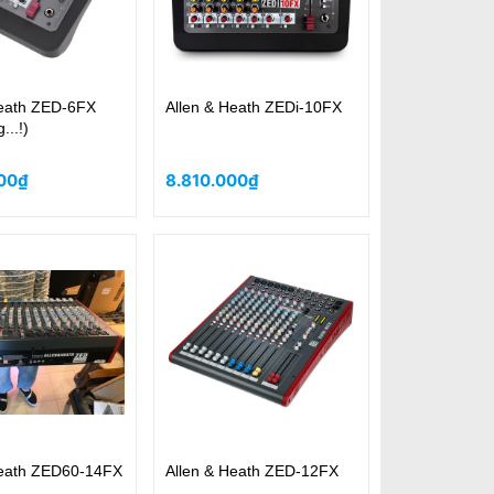
Heath ZED-6FX
Allen & Heath ZEDi-10FX
...!)
00₫
8.810.000₫
Heath ZED60-14FX
Allen & Heath ZED-12FX