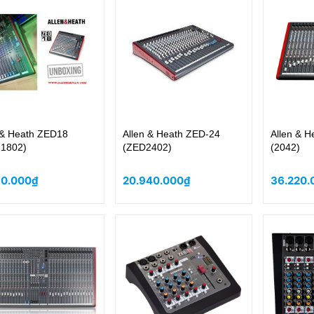
 & Heath ZED18
Allen & Heath ZED-24
Allen & 
-1802)
(ZED2402)
(2042)
60.000₫
20.940.000₫
36.220.