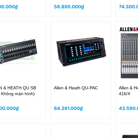
00.000₫
56.890.000₫
74.300.
N & HEATH QU SB
Allen & Heath QU-PAC
Allen & H
 Không màn hình)
416/X
00.000₫
64.391.000₫
43.590