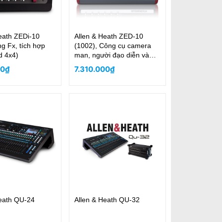
eath ZEDi-10
Allen & Heath ZED-10
g Fx, tích hợp
(1002), Công cụ camera
d 4x4)
man, người đạo diễn và
các hoạt động trực tuyến
00₫
7.310.000₫
cao cấp
Heath QU-24
Allen & Heath QU-32