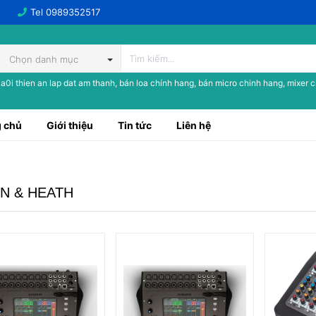
Tel
0989352517
Chọn danh mục
a0i thien an lap dat am thanh, bán loa chính hang, bán micro chinh hang, mixer 
 chủ
Giới thiệu
Tin tức
Liên hệ
N & HEATH