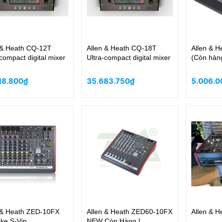
 & Heath CQ-12T
Allen & Heath CQ-18T
Allen & 
-compact digital mixer
Ultra-compact digital mixer
(Còn hàng
18.800₫
35.683.750₫
5.006.0
 & Heath ZED-10FX
Allen & Heath ZED60-10FX
Allen & 
ke S-Vip
NEW Còn Hàng !