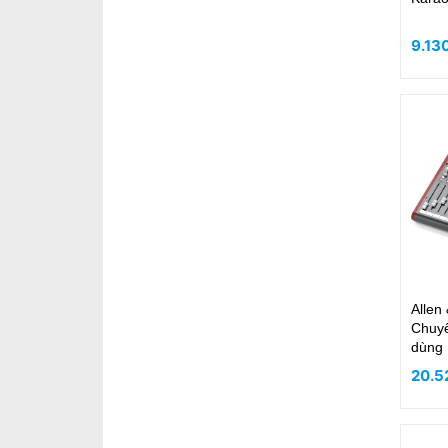
9.13
Allen
Chuyê
dùng
20.5