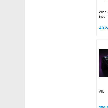
Allen & He
inpt -
40.2
Allen
106.