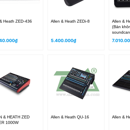
 & Heath ZED-436
Allen & Heath ZEDi-8
Allen & H
(Bản khôn
soundcar
40.000₫
5.400.000₫
7.010.0
N & HEATH ZED
Allen & Heath QU-16
Allen & 
R 1000W