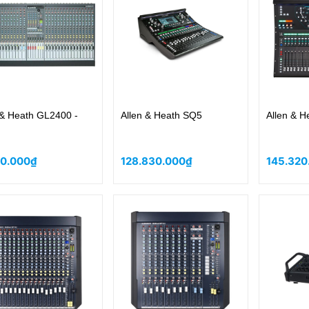
 & Heath GL2400 -
Allen & Heath SQ5
Allen & 
50.000₫
128.830.000₫
145.320