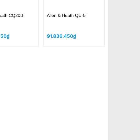
Heath CQ20B
Allen & Heath QU-5
750₫
91.836.450₫