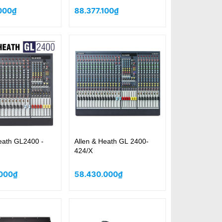
000₫
88.377.100₫
eath GL2400 -
Allen & Heath GL 2400-
424/X
.000₫
58.430.000₫