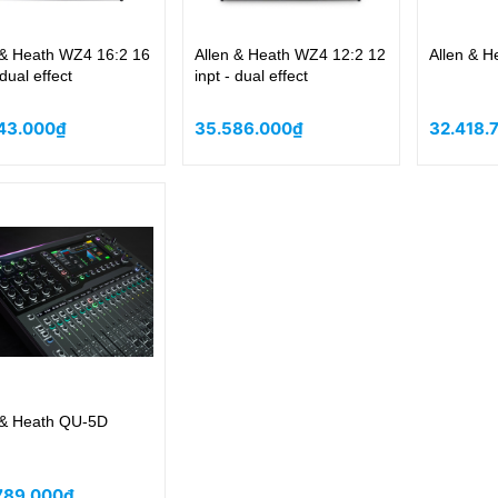
ath WZ4 16:2 16
Allen & Heath WZ4 12:2 12
Allen & 
 dual effect
inpt - dual effect
43.000₫
35.586.000₫
32.418.
 & Heath QU-5D
789.000₫