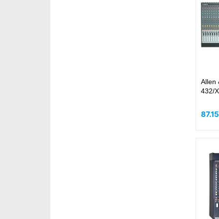
Allen
432/X
87.1