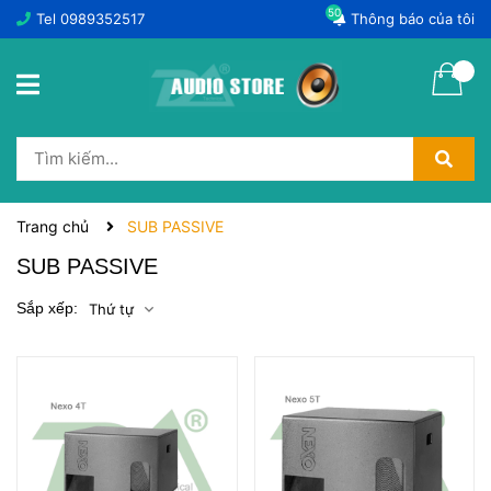
50
Tel
0989352517
Thông báo của tôi
Trang chủ
SUB PASSIVE
SUB PASSIVE
Sắp xếp:
Thứ tự