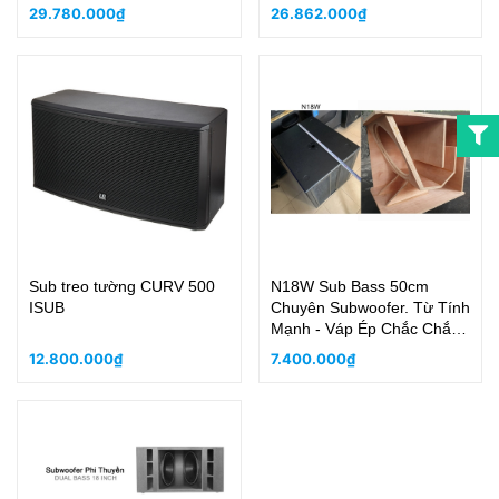
29.780.000₫
26.862.000₫
Sub treo tường CURV 500
N18W Sub Bass 50cm
ISUB
Chuyên Subwoofer. Từ Tính
Mạnh - Váp Ép Chắc Chắn,
Chịu Nước Thiết Kế Nén
12.800.000₫
7.400.000₫
Hợi Cộng Lực