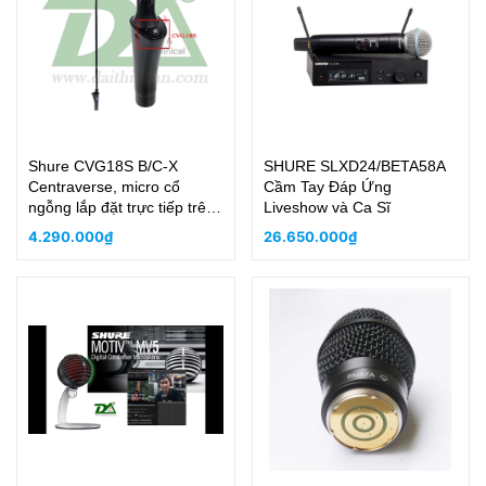
Shure CVG18S B/C-X
SHURE SLXD24/BETA58A
Centraverse, micro cổ
Cầm Tay Đáp Ứng
ngỗng lắp đặt trực tiếp trên
Liveshow và Ca Sĩ
bụt phát biểu
4.290.000₫
26.650.000₫