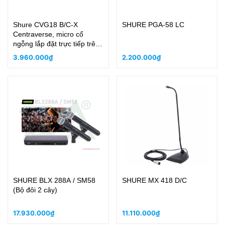
Shure CVG18 B/C-X
SHURE PGA-58 LC
Centraverse, micro cổ
ngỗng lắp đặt trực tiếp trên
bụt phát biểu
3.960.000₫
2.200.000₫
SHURE BLX 288A / SM58
SHURE MX 418 D/C
(Bộ đôi 2 cây)
17.930.000₫
11.110.000₫