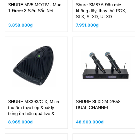
SHURE MV5 MOTIV - Mua
Shure SM87A Đầu mic
1 Được 3 Siêu Sắc Nét
không dây, thay thế PGX,
SLX, SLXD, ULXD
3.858.000₫
7.951.000₫
SHURE MX393/C-X, Micro
SHURE SLXD24D/B58
thu âm trực tiếp & xử lý
DUAL CHANNEL
tiếng ồn hiệu quả live &
camera
8.965.000₫
48.900.000₫