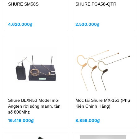
SHURE SM58S
SHURE PGA58-QTR
4.620.000₫
2.530.000₫
Shure BLXR53 Model mới
Móc tai Shure MX-153 (Phụ
Angten rời sóng mạnh, tần
Kiện Chính Hãng)
số 800Mhz
16.419.000₫
8.856.000₫