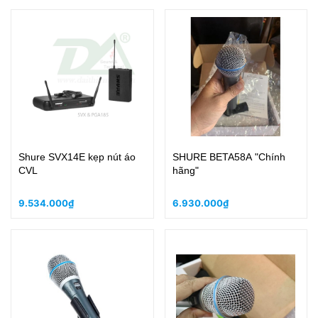
Shure SVX14E kẹp nút áo
SHURE BETA58A "Chính
CVL
hãng"
9.534.000₫
6.930.000₫