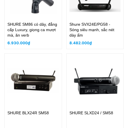
SHURE SM86 có dây, đẳng
Shure SVX24E/PG58 -
cấp Luxury, giọng ca mượt
Sóng siêu mạnh, sắc nét
mà, ăn verb
dày ấm
6.930.000₫
8.482.000₫
SHURE BLX24R SM58
SHURE SLXD24 / SM58