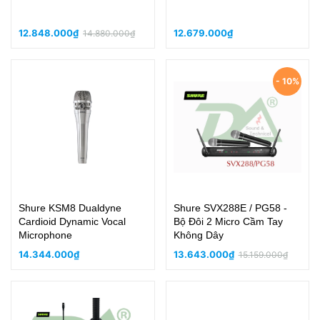
12.848.000₫
12.679.000₫
14.880.000₫
- 10%
Shure KSM8 Dualdyne
Shure SVX288E / PG58 -
Cardioid Dynamic Vocal
Bộ Đôi 2 Micro Cầm Tay
Microphone
Không Dây
14.344.000₫
13.643.000₫
15.159.000₫