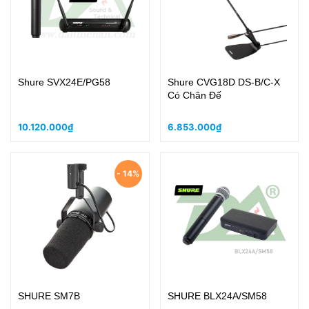
Shure SVX24E/PG58
Shure CVG18D DS-B/C-X
Có Chân Đế
10.120.000₫
6.853.000₫
- 14%
SHURE SM7B
SHURE BLX24A/SM58