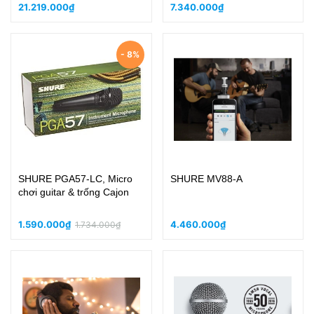
21.219.000₫
7.340.000₫
- 8%
SHURE PGA57-LC, Micro
SHURE MV88-A
chơi guitar & trống Cajon
1.590.000₫
4.460.000₫
1.734.000₫