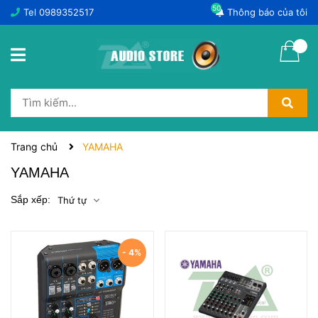
50
Tel
0989352517
Thông báo của tôi
Trang chủ
YAMAHA
YAMAHA
Sắp xếp:
Thứ tự
- 4%