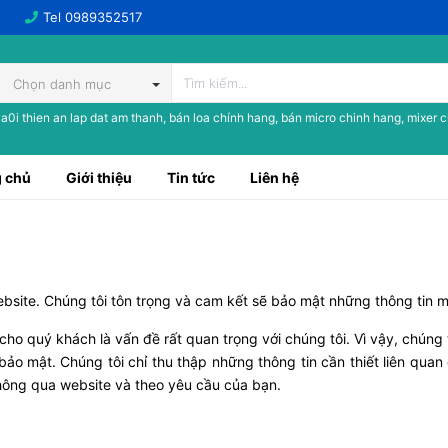
Tel
0989352517
Chọn danh mục
a0i thien an lap dat am thanh, bán loa chính hang, bán micro chinh hang, mixer 
 chủ
Giới thiệu
Tin tức
Liên hệ
site. Chúng tôi tôn trọng và cam kết sẽ bảo mật những thông tin m
ho quý khách là vấn đề rất quan trọng với chúng tôi. Vì vậy, chúng 
ảo mật. Chúng tôi chỉ thu thập những thông tin cần thiết liên qua
hông qua website và theo yêu cầu của bạn.