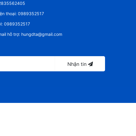
2835562405
ện thoại:
0989352517
l:
0989352517
ail hỗ trợ:
hungdta@gmail.com
Nhận tin