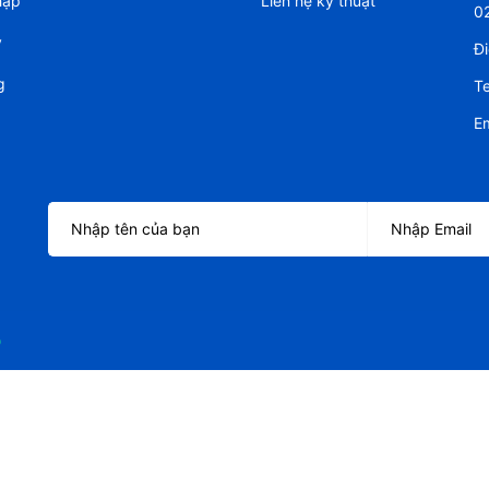
hập
Liên hệ kỹ thuật
0
ý
Đi
g
Te
Em
o