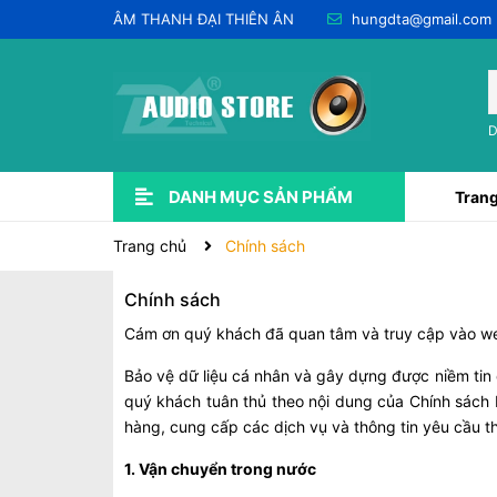
ÂM THANH ĐẠI THIÊN ÂN
hungdta@gmail.com
D
DANH MỤC SẢN PHẨM
Trang
Xem thêm
USED QUA SỬ DỤNG 💥
LẮP ĐẶT ÂM THANH
CHO THUÊ & DỊCH VỤ
PHỤ KIỆN ÂM THANH
DÂY JACK
SOUNDCARD-PRE-AMP-DAC
EQ - EFF - DSP & CROSSOVER
DSP KARAOKE (VANG SỐ)
Trang chủ
Chính sách
Chính sách
Cám ơn quý khách đã quan tâm và truy cập vào web
Bảo vệ dữ liệu cá nhân và gây dựng được niềm tin c
quý khách tuân thủ theo nội dung của Chính sách b
hàng, cung cấp các dịch vụ và thông tin yêu cầu t
1. Vận chuyển trong nước