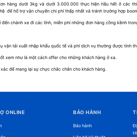
n hàng dưới 3kg và dưới 3.000.000 thực hiện hầu hết ở các thi
n hệ để hổ trợ vận chuyển chi phí thấp nhất và tránh trường hợp boo
í đến chành xe đi các tỉnh, miễn phí những đơn hàng cồng kềnh tr
ụ vận tải xuất nhập khẩu quốc tế và phí dịch vụ thường được tính t
tốt xem như là một cách offer cho những khách hàng ở xa.
 xác để mang lại sự chực chắc chắn cho khách hàng.
Ợ ONLINE
BẢO HÀNH
T
m
Bảo hành
Đị
HC