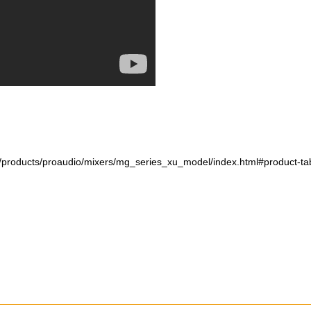
i/products/proaudio/mixers/mg_series_xu_model/index.html#product-ta