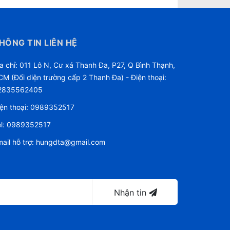
HÔNG TIN LIÊN HỆ
a chỉ: 011 Lô N, Cư xá Thanh Đa, P27, Q Bình Thạnh,
M (Đối diện trường cấp 2 Thanh Đa) - Điện thoại:
2835562405
ện thoại:
0989352517
l:
0989352517
ail hỗ trợ:
hungdta@gmail.com
Nhận tin