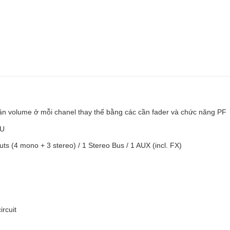
n volume ở mỗi chanel thay thế bằng các cần fader và chức năng PF
XU
ts (4 mono + 3 stereo) / 1 Stereo Bus / 1 AUX (incl. FX)
rcuit