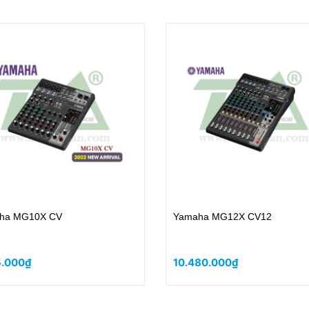
HA MGP-32X
Yamaha MG10XU 3rd (Chính 
2023)
49.000₫
7.640.000₫