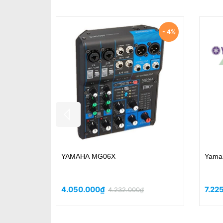
YAMAHA MGP-24X
YAMA
44.932.000₫
49.1