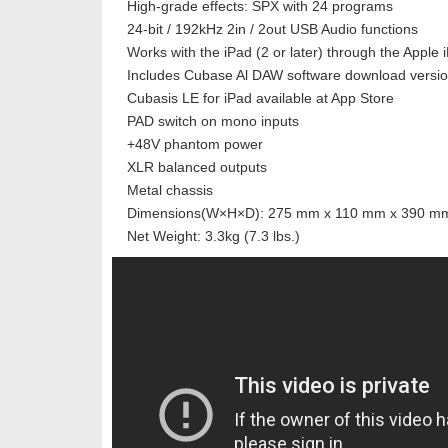
High-grade effects: SPX with 24 programs
24-bit / 192kHz 2in / 2out USB Audio functions
Works with the iPad (2 or later) through the Appl
Includes Cubase Al DAW software download versi
Cubasis LE for iPad available at App Store
PAD switch on mono inputs
+48V phantom power
XLR balanced outputs
Metal chassis
Dimensions(W×H×D): 275 mm x 110 mm x 390 mm (
Net Weight: 3.3kg (7.3 lbs.)