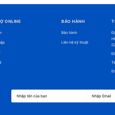
Ợ ONLINE
BẢO HÀNH
T
m
Bảo hành
Đị
HC
hập
Liên hệ kỹ thuật
0
ý
Đi
g
Te
Em