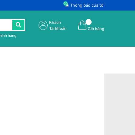
50
Thông báo của tôi
Khách
Tài khoản
Giỏ hàng
chính hang