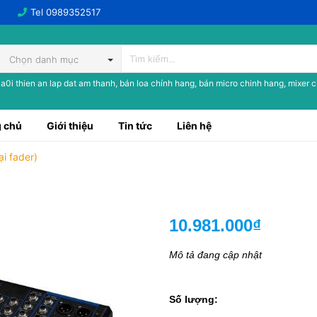
Tel
0989352517
Chọn danh mục
a0i thien an lap dat am thanh, bán loa chính hang, bán micro chinh hang, mixer 
 chủ
Giới thiệu
Tin tức
Liên hệ
 fader)
10.981.000₫
Mô tả đang cập nhật
Số lượng: