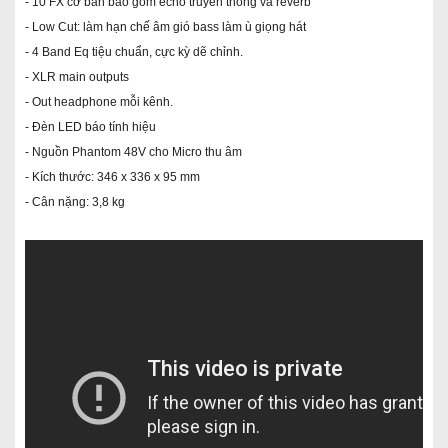
- 10 FX cơ bản bao gồm echo truyền thống và reverb
- Low Cut: làm hạn chế âm gió bass làm ù giọng hát
- 4 Band Eq tiệu chuẩn, cực kỳ dẽ chỉnh.
- XLR main outputs
- Out headphone mỗi kênh.
- Đèn LED báo tính hiệu
- Nguồn Phantom 48V cho Micro thu âm
- Kích thước: 346 x 336 x 95 mm
- Cân nặng: 3,8 kg