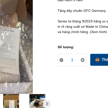
Bảo hành 5 năm
Tặng dây chuẩn OFC Germany
Series từ tháng 9/2019 hãng sx t
in rõ ràng xuất xứ Made In Chin
và hàng chính hãng. (Xem hình)
Số lượng:
Thê