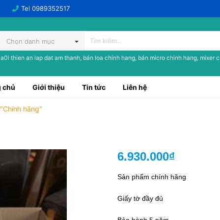
Tel
0989352517
Chọn danh mục
a0i thien an lap dat am thanh, bán loa chính hang, bán micro chinh hang, mixer 
 chủ
Giới thiệu
Tin tức
Liên hệ
"Chính hãng"
6.930.000₫
Sản phẩm chính hãng
Giấy tờ đầy đủ