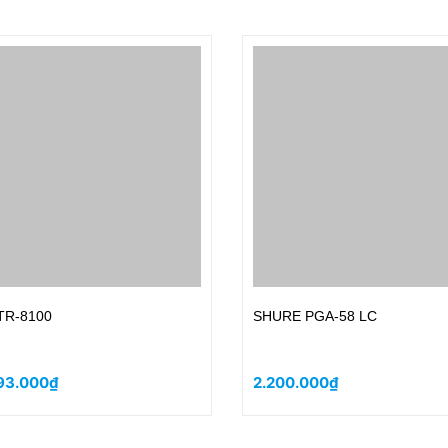
TR-8100
SHURE PGA-58 LC
93.000₫
2.200.000₫