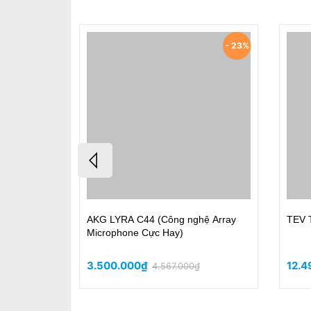
- 23%
ại, Tiếng
AKG LYRA C44 (Công nghệ Array
TEV 
 Chóng
Microphone Cực Hay)
3.500.000₫
12.4
4.567.000₫