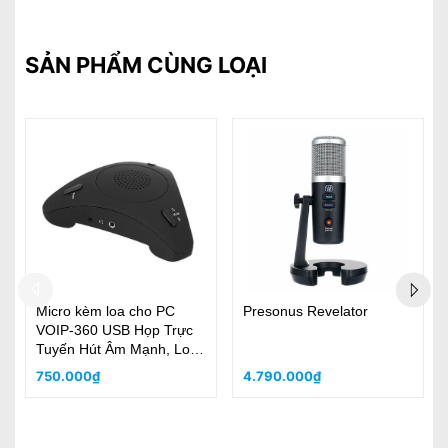
SẢN PHẨM CÙNG LOẠI
beyerdynamic PHONUM,
USB Microphone Jabra
Âm thanh hoàn hảo và ghi
GN-410 Họp qua zoom và
âm giọng nói tối ưu "HỌP
skype Lọc noise tiếng ồn,
TRỰC TUYẾN"
tạo tiếng nói rõ
9.200.000₫
2.290.000₫