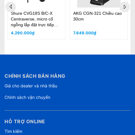
Shure CVG18S B/C-X
AKG CGN-321 Chiều cao
Centraverse, micro cổ
30cm
ngỗng lắp đặt trực tiếp
trên bụt phát biểu
4.290.000₫
7.649.000₫
CHÍNH SÁCH BÁN HÀNG
Giá cho dealer và nhà thầu
Chính sách vận chuyển
HỖ TRỢ ONLINE
Tìm kiếm