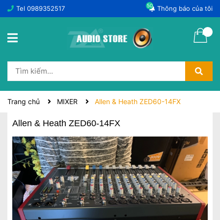
50
Tel
0989352517
Thông báo của tôi
Trang chủ
MIXER
Allen & Heath ZED60-14FX
Allen & Heath ZED60-14FX