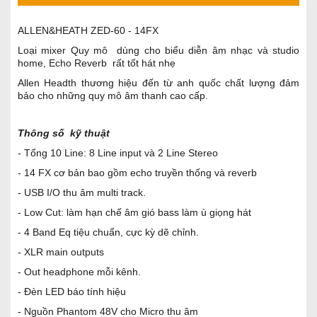
ALLEN&HEATH ZED-60 - 14FX
Loại mixer Quy mô dùng cho biểu diễn âm nhạc và studio
home, Echo Reverb rất tốt hát nhẹ
Allen Headth thương hiệu đến từ anh quốc chất lượng đảm
bảo cho những quy mô âm thanh cao cấp.
Thông số kỹ thuật
- Tổng 10 Line: 8 Line input và 2 Line Stereo
- 14 FX cơ bản bao gồm echo truyền thống và reverb
- USB I/O thu âm multi track.
- Low Cut: làm hạn chế âm gió bass làm ù giọng hát
- 4 Band Eq tiệu chuẩn, cực kỳ dẽ chỉnh.
- XLR main outputs
- Out headphone mỗi kênh.
- Đèn LED báo tính hiệu
- Nguồn Phantom 48V cho Micro thu âm