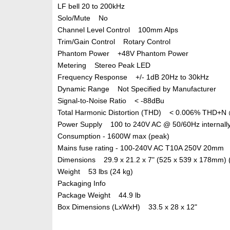
LF bell 20 to 200kHz
Solo/Mute No
Channel Level Control 100mm Alps
Trim/Gain Control Rotary Control
Phantom Power +48V Phantom Power
Metering Stereo Peak LED
Frequency Response +/- 1dB 20Hz to 30kHz
Dynamic Range Not Specified by Manufacturer
Signal-to-Noise Ratio < -88dBu
Total Harmonic Distortion (THD) < 0.006% THD+N
Power Supply 100 to 240V AC @ 50/60Hz internally
Consumption - 1600W max (peak)
Mains fuse rating - 100-240V AC T10A 250V 20mm
Dimensions 29.9 x 21.2 x 7" (525 x 539 x 178mm)
Weight 53 lbs (24 kg)
Packaging Info
Package Weight 44.9 lb
Box Dimensions (LxWxH) 33.5 x 28 x 12"