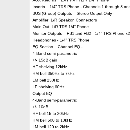
AUX Returns EXT FX In L/R 1/4" Phone
Inserts 1/4" TRS Phone - Channels 1 through 8 an
BUS (Group) Outputs Stereo Output Only -
Amplifier: L/R Speakon Connectors
Main Out: L/R TRS 1/4" Phone
Monitor Outputs FB1 and FB2 - 1/4" TRS Phone x2
Headphones - 1/4" TRS Phone
EQ Section Channel EQ -
4-Band semi-parametric
+/- 15dB gain
HF shelving 12kHz
HM bell 350Hz to 7kHz
LM bell 250Hz
LF shelving 60Hz
Output EQ -
4-Band semi-parametric
+/- 10dB
HF bell 15 to 20kHz
HM bell 500 to 10kHz
LM bell 120 to 2kHz