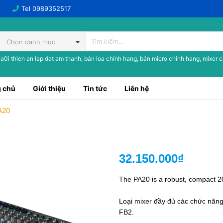
Tel
0989352517
Chọn danh mục
a0i thien an lap dat am thanh, bán loa chính hang, bán micro chinh hang, mixer 
 chủ
Giới thiệu
Tin tức
Liên hệ
PA20
32.150.000₫
The PA20 is a robust, compact 2
Loại mixer đầy đủ các chức năng
FB2.