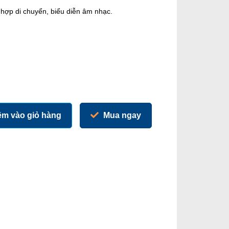
 hợp di chuyển, biểu diễn âm nhạc.
m vào giỏ hàng
Mua ngay