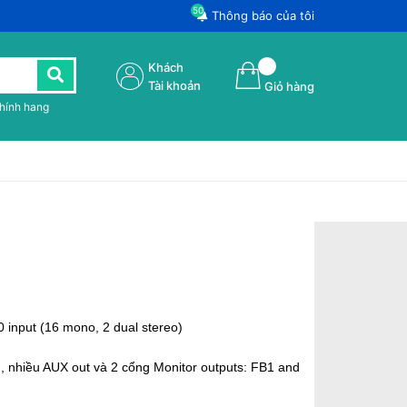
50
Thông báo của tôi
Khách
Tài khoản
Giỏ hàng
chính hang
0 input (16 mono, 2 dual stereo)
, nhiều AUX out và 2 cổng Monitor outputs: FB1 and