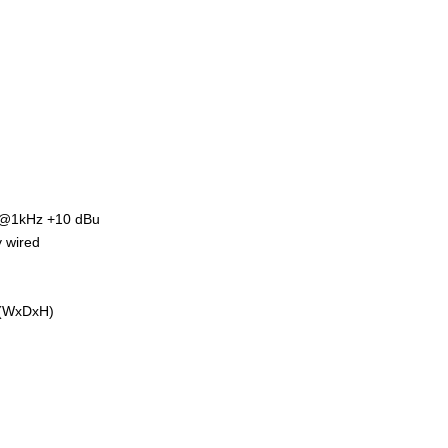
 @1kHz +10 dBu
 wired
 (WxDxH)