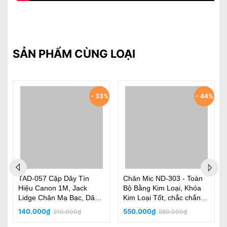
SẢN PHẨM CÙNG LOẠI
%
- 33%
- 44%
TAD-057 Cặp Dây Tín
Chân Mic ND-303 - Toàn
Hiệu Canon 1M, Jack
Bộ Bằng Kim Loại, Khóa
Lidge Chân Mạ Bạc, Dây
Kim Loại Tốt, chắc chắn,
Chóng Nhiễu, Siêu Sạch
bền, thân micro đường
140.000₫
550.000₫
210.000₫
980.000₫
kính 2.5cm