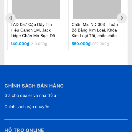
TAD-057 Cặp Dây Tín
Chân Mic ND-303 - Toàn
Hiệu Canon 1M, Jack
Bộ Bằng Kim Loại, Khóa
Lidge Chân Mạ Bạc, Dây
Kim Loại Tốt, chắc chắn,
Chóng Nhiễu, Siêu Sạch
bền, thân micro đường
140.000₫
550.000₫
210.000₫
980.000₫
kính 2.5cm
CHÍNH SÁCH BÁN HÀNG
Giá cho dealer và nhà thầu
Chính sách vận chuyển
HỖ TRỢ ONLINE