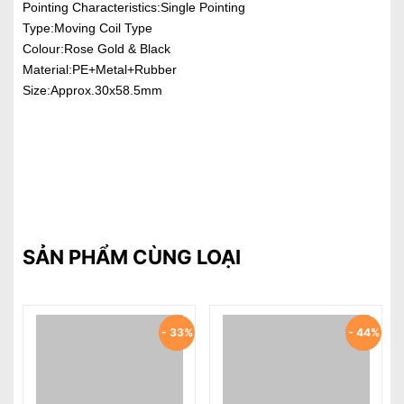
Pointing Characteristics:Single Pointing
Type:Moving Coil Type
Colour:Rose Gold & Black
Material:PE+Metal+Rubber
Size:Approx.30x58.5mm
SẢN PHẨM CÙNG LOẠI
%
- 33%
- 44%