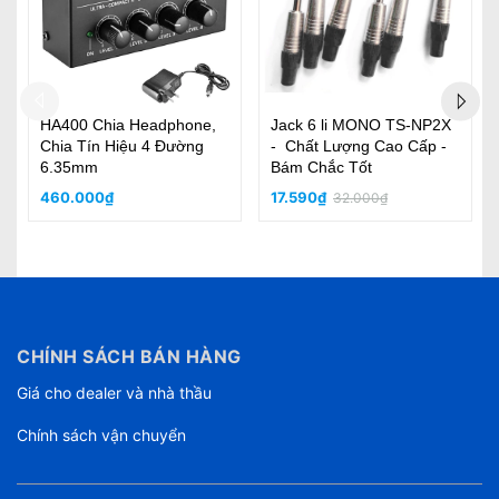
i MONO TS-NP2X
TAD-057 Cặp Dây Tín
Chân Mic ND-3
ượng Cao Cấp -
Hiệu Canon 1M, Jack
Bộ Bằng Kim L
 Tốt
Lidge Chân Mạ Bạc, Dây
Kim Loại Tốt, 
Chóng Nhiễu, Siêu Sạch
bền, thân micr
140.000₫
550.000₫
2.000₫
210.000₫
980
kính 2.5cm
CHÍNH SÁCH BÁN HÀNG
Giá cho dealer và nhà thầu
Chính sách vận chuyển