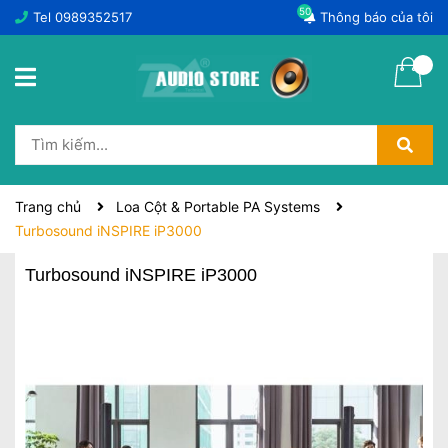
50
Tel
0989352517
Thông báo của tôi
Trang chủ
Loa Cột & Portable PA Systems
Turbosound iNSPIRE iP3000
Turbosound iNSPIRE iP3000