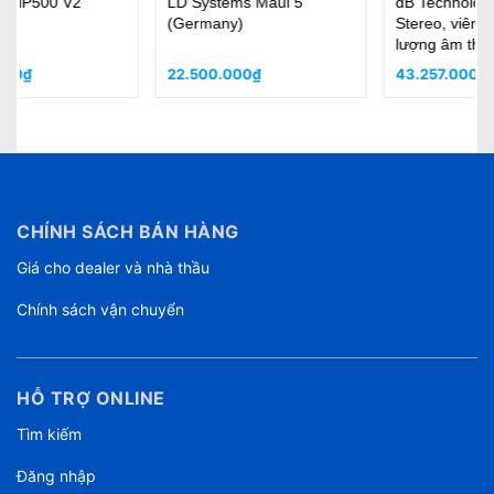
dB Technologies ES503
dB Technologies ES802 -
Stereo, viên ngọc về chất
Mono 1200W
lượng âm thanh, chơi
nhạc - nghe nhạc đẳng
43.257.000₫
38.200.000₫
cấp luxury
CHÍNH SÁCH BÁN HÀNG
Giá cho dealer và nhà thầu
Chính sách vận chuyển
HỖ TRỢ ONLINE
Tìm kiếm
Đăng nhập