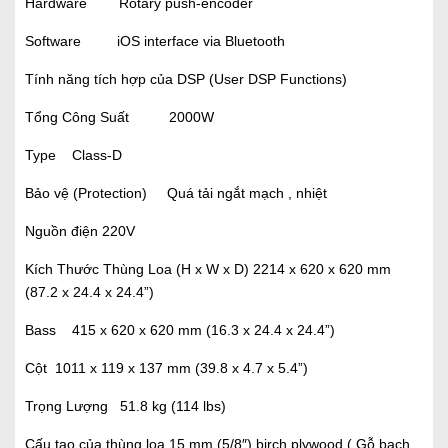
Hardware Rotary push-encoder
Software iOS interface via Bluetooth
Tính năng tích hợp của DSP (User DSP Functions)
Tổng Công Suất 2000W
Type Class-D
Bảo vệ (Protection) Quá tải ngắt mạch , nhiệt
Nguồn điện 220V
Kích Thước Thùng Loa (H x W x D) 2214 x 620 x 620 mm
(87.2 x 24.4 x 24.4”)
Bass 415 x 620 x 620 mm (16.3 x 24.4 x 24.4”)
Cột 1011 x 119 x 137 mm (39.8 x 4.7 x 5.4”)
Trọng Lượng 51.8 kg (114 lbs)
Cấu tạo của thùng loa 15 mm (5/8″) birch plywood ( Gỗ bạch