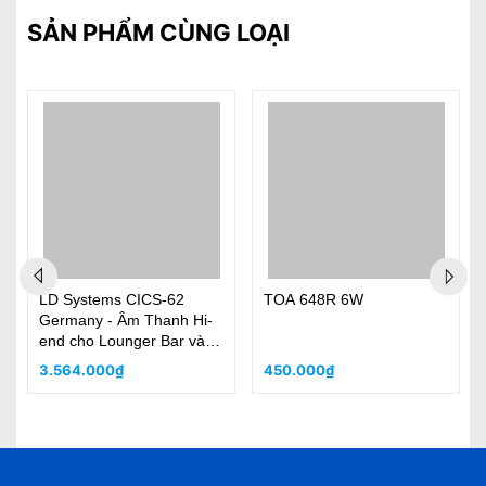
SẢN PHẨM CÙNG LOẠI
LD Systems CICS-62
TOA 648R 6W
Germany - Âm Thanh Hi-
end cho Lounger Bar và
Căn Hộ
3.564.000₫
450.000₫