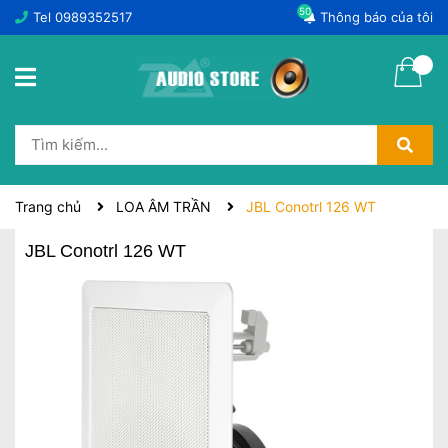
50
Tel
0989352517
Thông báo của tôi
Trang chủ
LOA ÂM TRẦN
JBL Conotrl 126 WT
JBL Conotrl 126 WT