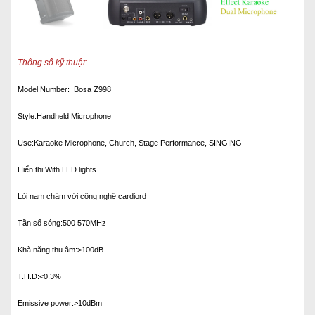
Thông số kỹ thuật:
Model Number: Bosa Z998
Style:Handheld Microphone
Use:Karaoke Microphone, Church, Stage Performance, SINGING
Hiển thi
:With LED lights
Lỏi nam châm với công nghệ cardiord
Tần số sóng:500 570MHz
Khà năng thu âm:>100dB
T.H.D:<0.3%
Emissive power:>10dBm