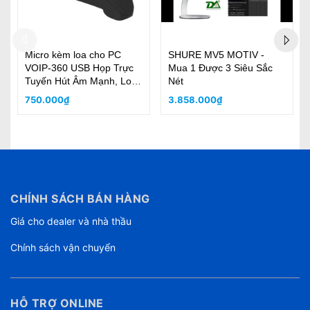
Presonus Revelator
beyerdynamic PHONUM,
c
Âm thanh hoàn hảo và ghi
âm giọng nói tối ưu "HỌP
TRỰC TUYẾN"
4.790.000₫
9.200.000₫
CHÍNH SÁCH BÁN HÀNG
Giá cho dealer và nhà thầu
Chính sách vận chuyển
HỖ TRỢ ONLINE