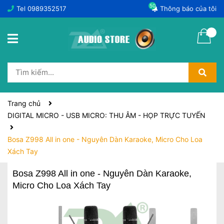
50
Tel
0989352517
Thông báo của tôi
Trang chủ
DIGITAL MICRO - USB MICRO: THU ÂM - HỌP TRỰC TUYẾN
Bosa Z998 All in one - Nguyên Dàn Karaoke, Micro Cho Loa
Xách Tay
Bosa Z998 All in one - Nguyên Dàn Karaoke,
Micro Cho Loa Xách Tay