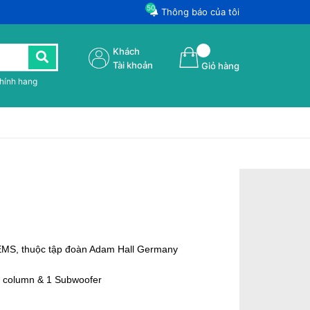
50
Thông báo của tôi
Khách
Tài khoản
Giỏ hàng
chính hang
MS, thuộc tập đoàn Adam Hall Germany
1 column & 1 Subwoofer