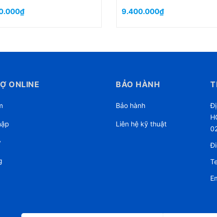
0.000₫
14.200.000₫
Ợ ONLINE
BẢO HÀNH
T
m
Bảo hành
Đị
HC
hập
Liên hệ kỹ thuật
0
ý
Đi
g
Te
Em