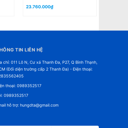
Dạy....etc
3.914.000₫
8.600.0
4.120.000₫
HÔNG TIN LIÊN HỆ
a chỉ: 011 Lô N, Cư xá Thanh Đa, P27, Q Bình Thạnh,
M (Đối diện trường cấp 2 Thanh Đa) - Điện thoại:
2835562405
ện thoại:
0989352517
l:
0989352517
ail hỗ trợ:
hungdta@gmail.com