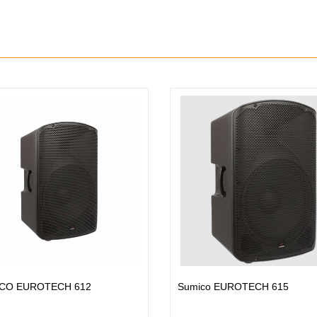
-40 Suwboofer Active Bass
Subwoofer PHI THUYỀN SM-1
m