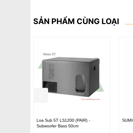
SẢN PHẨM CÙNG LOẠI
Loa Gốc Cây ADS-320
JA S2
40C