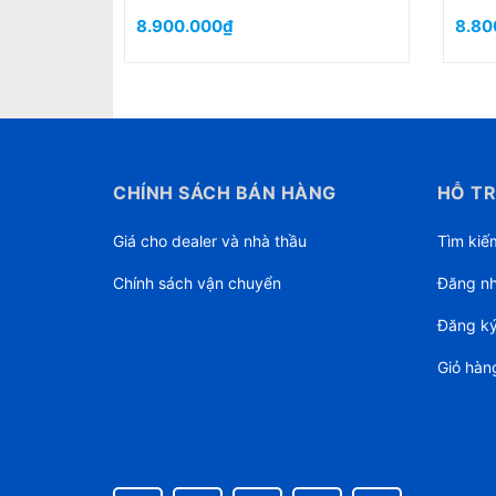
750.000₫
8.55
CHÍNH SÁCH BÁN HÀNG
HỖ TR
Giá cho dealer và nhà thầu
Tìm kiế
Chính sách vận chuyển
Đăng n
Đăng k
Giỏ hàn