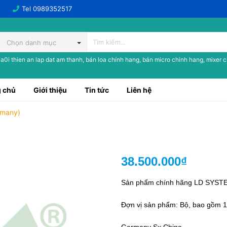
Tel
0989352517
Chọn danh mục
a0i thien an lap dat am thanh, bán loa chính hang, bán micro chinh hang, mixer 
 chủ
Giới thiệu
Tin tức
Liên hệ
rmany)
38.500.000₫
Sản phẩm chính hãng LD SYSTE
Đợn vị sản phẩm: Bộ, bao gồm 