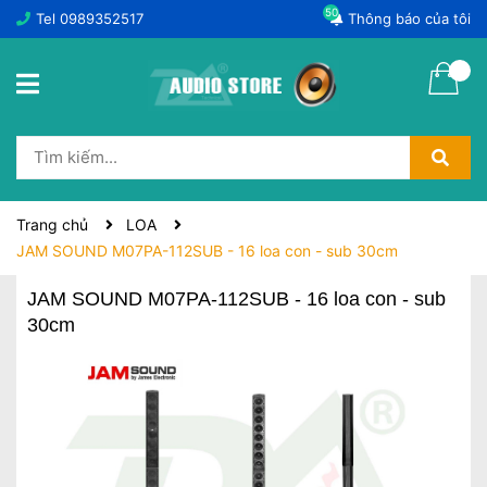
50
Tel
0989352517
Thông báo của tôi
Trang chủ
LOA
JAM SOUND M07PA-112SUB - 16 loa con - sub 30cm
JAM SOUND M07PA-112SUB - 16 loa con - sub
30cm