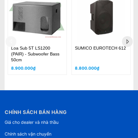
ECH 612
Sumico EUROTECH 615
YAMAHA CBR-10 (Pair
9.400.000₫
23.760.000₫
CHÍNH SÁCH BÁN HÀNG
Giá cho dealer và nhà thầu
Chính sách vận chuyển