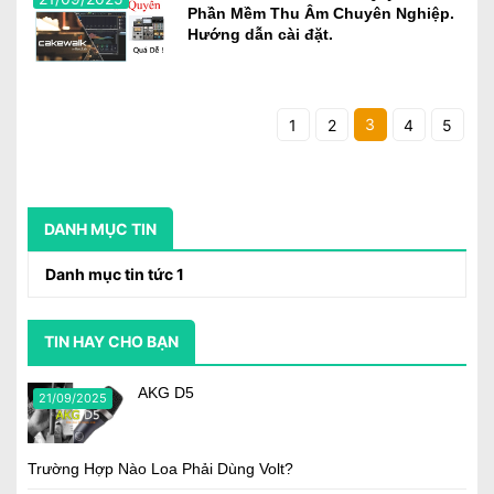
Phần Mềm Thu Âm Chuyên Nghiệp.
Hướng dẫn cài đặt.
3
1
2
4
5
DANH MỤC TIN
Danh mục tin tức 1
TIN HAY CHO BẠN
AKG D5
21/09/2025
Trường Hợp Nào Loa Phải Dùng Volt?