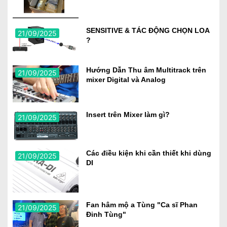
SENSITIVE & TÁC ĐỘNG CHỌN LOA
21/09/2025
?
Hướng Dẫn Thu âm Multitrack trên
21/09/2025
mixer Digital và Analog
Insert trên Mixer làm gì?
21/09/2025
Các điều kiện khi cần thiết khi dùng
21/09/2025
DI
Fan hâm mộ a Tùng "Ca sĩ Phan
21/09/2025
Đinh Tùng"