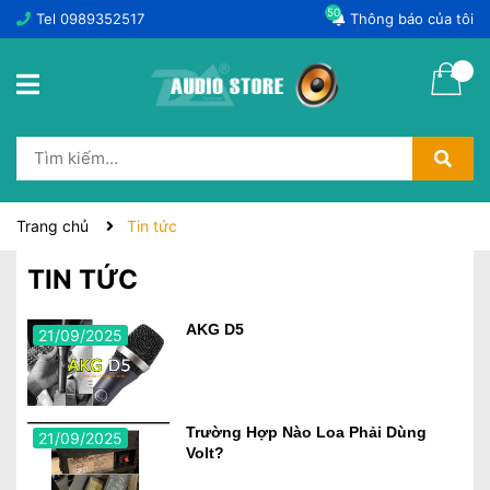
50
Tel
0989352517
Thông báo của tôi
Trang chủ
Tin tức
TIN TỨC
AKG D5
21/09/2025
Trường Hợp Nào Loa Phải Dùng
21/09/2025
Volt?