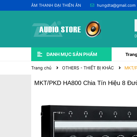
ÂM THANH ĐẠI THIÊN ÂN
hungdta@gmail.com
D
DANH MỤC SẢN PHẨM
Trang
Xem thêm
USED QUA SỬ DỤNG 💥
LẮP ĐẶT ÂM THANH
CHO THUÊ & DỊCH VỤ
PHỤ KIỆN ÂM THANH
DÂY JACK
SOUNDCARD-PRE-AMP-DAC
EQ - EFF - DSP & CROSSOVER
DSP KARAOKE (VANG SỐ)
Trang chủ
OTHERS - THIẾT BỊ KHÁC
MKT/P
MKT/PKD HA800 Chia Tín Hiệu 8 Đườ