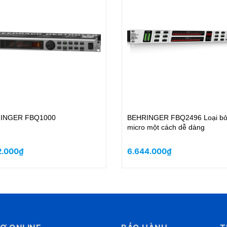
 (Booster 4
PreSonus PRM1 - MIC RTA
3.277.000₫