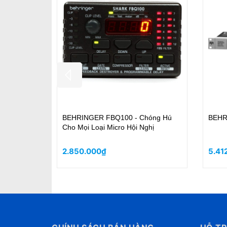
BEHRINGER FBQ2496 Loại bỏ hú
Behringer DI-4800A
micro một cách dễ dàng
Channel)
6.644.000₫
3.347.000₫