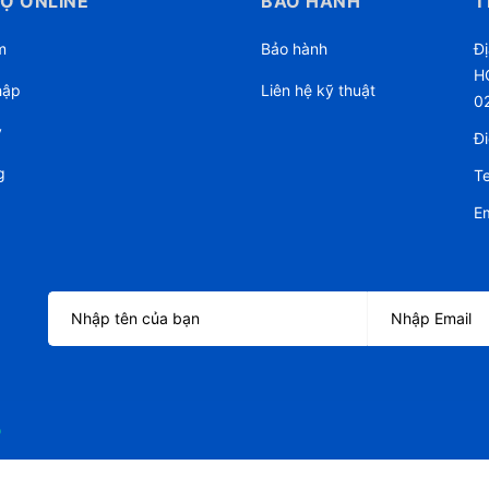
Ợ ONLINE
BẢO HÀNH
T
m
Bảo hành
Đị
HC
hập
Liên hệ kỹ thuật
0
ý
Đi
g
Te
Em
o