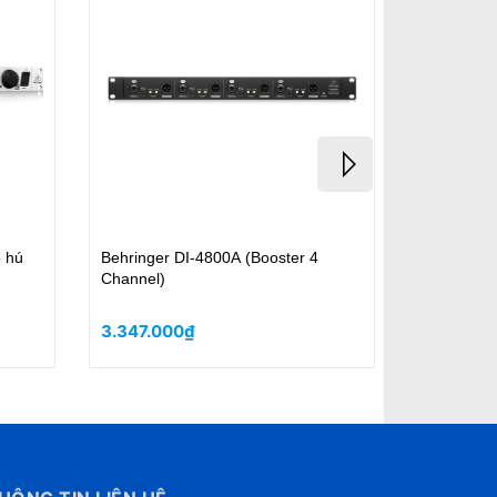
Behringer DI800 (Di - Stage Box -
MACKIE MDB-1P
Monitor In-ear)
2.630.000₫
1.680.000₫