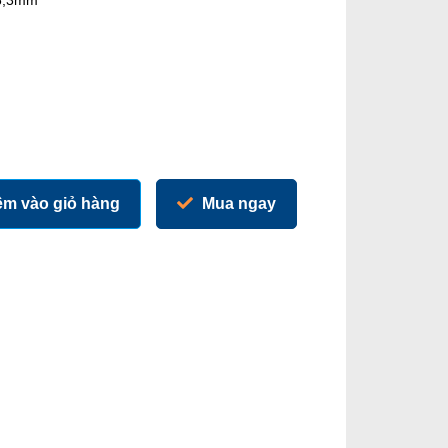
 6,3mm
m vào giỏ hàng
Mua ngay