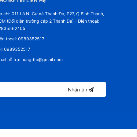
HÔNG TIN LIÊN HỆ
a chỉ: 011 Lô N, Cư xá Thanh Đa, P27, Q Bình Thạnh,
M (Đối diện trường cấp 2 Thanh Đa) - Điện thoại:
2835562405
ện thoại:
0989352517
l:
0989352517
ail hỗ trợ:
hungdta@gmail.com
Nhận tin