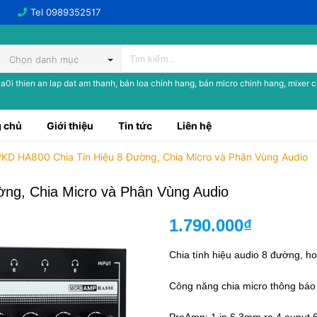
Tel
0989352517
Chọn danh mục
a0i thien an lap dat am thanh, bán loa chính hang, bán micro chinh hang, mixer 
 chủ
Giới thiệu
Tin tức
Liên hệ
KD HA800 Chia Tín Hiệu 8 Đường, Chia Micro và Phân Vùng Audio
ng, Chia Micro và Phân Vùng Audio
1.790.000₫
Chia tính hiệu audio 8 đường, 
Công năng chia micro thông báo